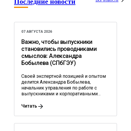
Последние новости
Все новости
07 АВГУСТА 2026
Важно, чтобы выпускники
становились проводниками
смыслов: Александра
Бобылева (СПбГЭУ)
Своей экспертной позицией и опытом
делится Александра Бобылева,
начальник управления по работе с
выпускниками и корпоративными
партнерами Санкт-Петербургского
государственного экономического
Читать
университета.