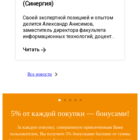
(Синергия)
Своей экспертной позицией и опытом
делится Александр Анисимов,
заместитель директора факультета
информационных технологий, доцент
кафедры информационного
менеджмента им. профессора В.В. Дика
Читать
университета «Синергия», кандидат
экономических наук.
Все новости
5% от каждой покупки — бонусами!
За каждую покупку, совершенную привлеченным Вами
пользователем, Вы получите 5% бонусными баллами от суммы