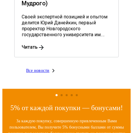
Мудрого)
Своей экспертной позицией и опытом
делится Юрий Данейкин, первый
проректор Новгородского
государственного университета им.
Ярослава Мудрого, доктор
экономических наук.
Читать
Все новости
5% от каждой покупки — бонусами!
За каждую покупку, совершенную привлеченным Вами
пользователем, Вы получите 5% бонусными баллами от суммы