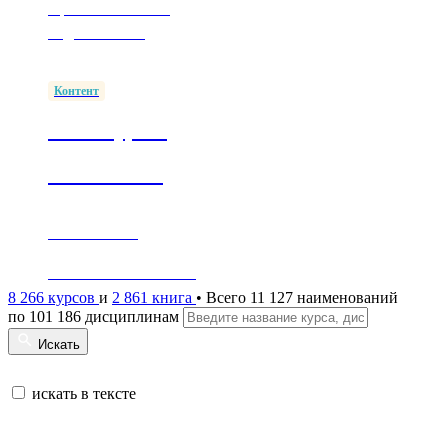
Простые способы
подключиться
Контент
1500+ курсов
в ПОП СПО
Обеспечение
согласно ФГОС СПО
8 266 курсов
и
2 861 книга
• Всего 11 127 наименований
по 101 186 дисциплинам
Искать
искать в тексте