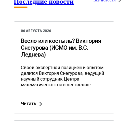
Последние новости
Все новости
06 АВГУСТА 2026
Весло или костыль? Виктория
Снегурова (ИСМО им. В.С.
Леднева)
Своей экспертной позицией и опытом
делится Виктория Снегурова, ведущий
научный сотрудник Центра
математического и естественно-
научного общего образования
Института содержания и методов
обучения им. В.С. Леднева.
Читать