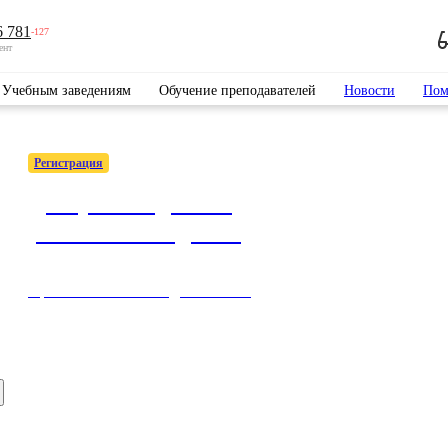
6 781
-127
ент
Учебным заведениям
Обучение преподавателей
Новости
Пом
Регистрация
Доступ к подписке
учебного заведения
Простые способы подключиться