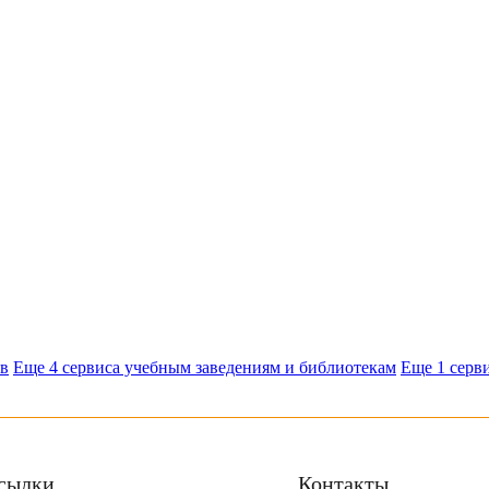
ов
Еще 4 сервиса учебным заведениям и библиотекам
Еще 1 серви
сылки
Контакты