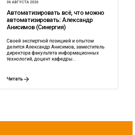
06 АВГУСТА 2026
Автоматизировать всё, что можно
автоматизировать: Александр
Анисимов (Синергия)
Своей экспертной позицией и опытом
делится Александр Анисимов, заместитель
директора факультета информационных
технологий, доцент кафедры
информационного менеджмента им.
профессора В.В. Дика университета
«Синергия», кандидат экономических наук.
Читать