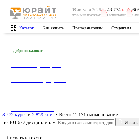
48 774
60
08 августа 2026
-17
активны
на платформе
Преподавателя
Студ
Каталог
Как купить
Преподавателям
Студентам
Добро пожаловать!
Регистрация
на платформе
1 минута —
1000 возможностей!
8 272 курса
и
2 859 книг
• Всего 11 131 наименование
по 101 677 дисциплинам
Искать
искать в тексте