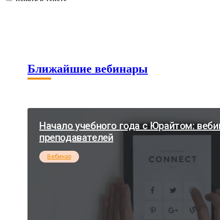
Ближайшие вебинары
Начало учебного года с Юрайтом: веби
преподавателей
Вебинар