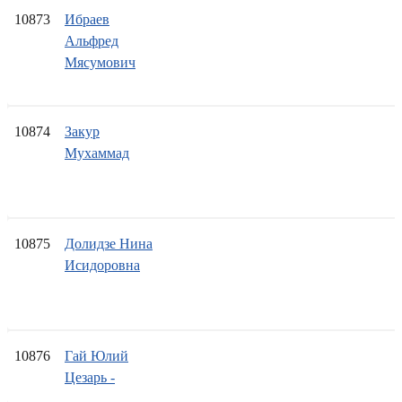
10873
Ибраев
Альфред
Мясумович
10874
Закур
Мухаммад
10875
Долидзе Нина
Исидоровна
10876
Гай Юлий
Цезарь -