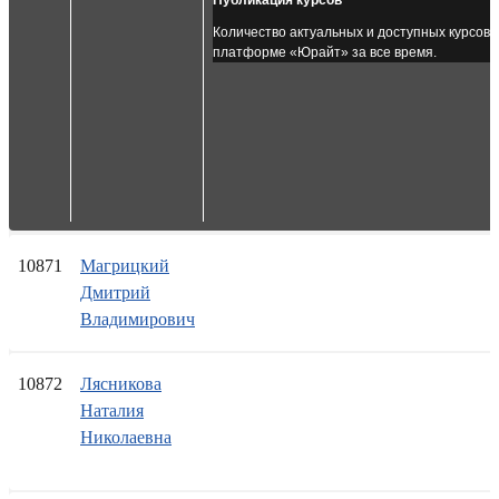
Публикация курсов
Количество актуальных и доступных курсов,
платформе «Юрайт» за все время.
10871
Магрицкий
Дмитрий
Владимирович
10872
Лясникова
Наталия
Николаевна