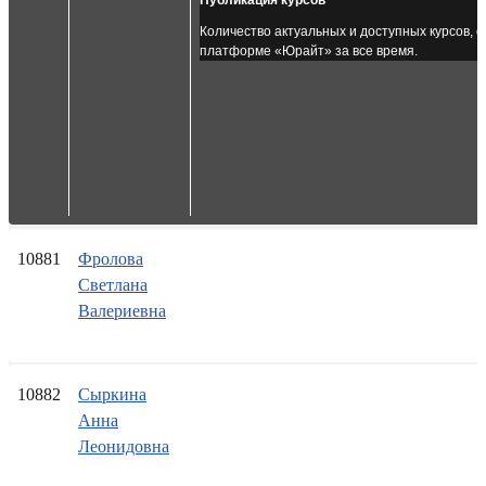
Публикация курсов
Количество актуальных и доступных курсов, 
платформе «Юрайт» за все время.
10881
Фролова
Светлана
Валериевна
10882
Сыркина
Анна
Леонидовна