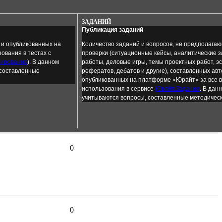
ЗАДАНИЙ
Публикация заданий
 и опубликованных на
Количество заданий и вопросов, не предполага
ования в тестах с
проверки (ситуационные кейсы, аналитические 
тирование
). В данном
работы, деловые игры, темы проектных работ, эс
 составленные
рефератов, дебатов и другие), составленных ав
опубликованных на платформе «Юрайт» за все 
использования в сервисе
Юрайт.Задания
. В дан
учитываются вопросы, составленные методичес
0
0