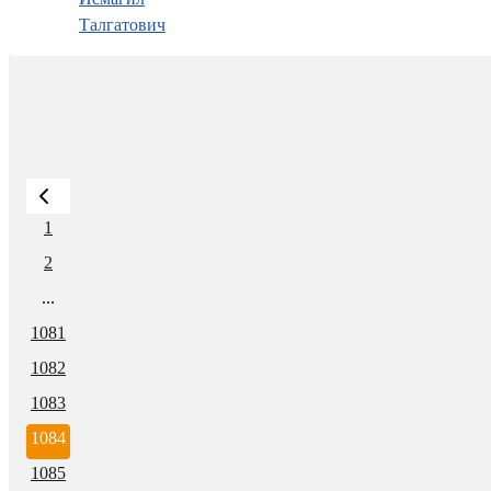
Талгатович
1
2
...
1081
1082
1083
1084
1085