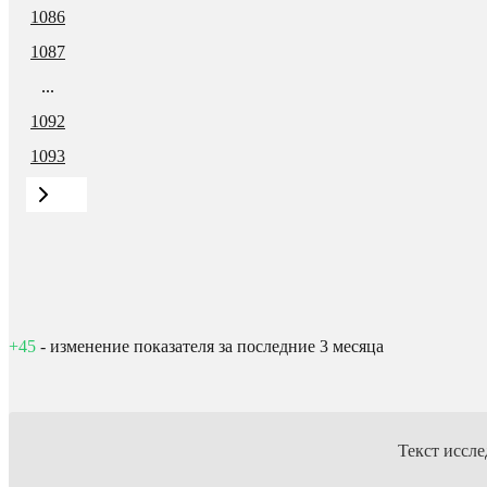
1086
1087
...
1092
1093
+45
- изменение показателя за последние 3 месяца
Текст иссле