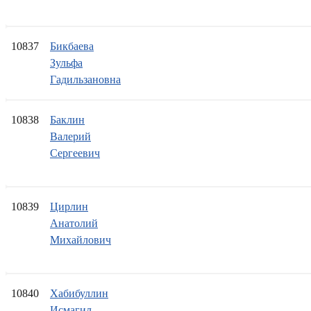
10837
Бикбаева
Зульфа
Гадильзановна
10838
Баклин
Валерий
Сергеевич
10839
Цирлин
Анатолий
Михайлович
10840
Хабибуллин
Исмагил