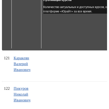
Публикация курсов
Количество актуальных и доступных курсов, о
платформе «Юрайт» за все время.
121
Каракеян
Валерий
Иванович
122
Пикуров
Николай
Иванович