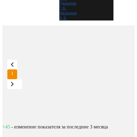
Турищева
Т. Б.
Малицкая
В. Б.
1
+45
- изменение показателя за последние 3 месяца