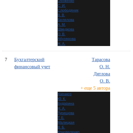
Озоженко
С. И.
Слободяник
В. В.
Белялова
А. М.
Шведкова
О. В.
Абузярова
Н. А.
7
Бухгалтерский
Тарасова
финансовый учет
О. Н.
Дятлова
О. В.
+ еще 5 автора
Харакоз
Ю. К.
Бударина
Н. А.
Турищева
Т. Б.
Малицкая
В. Б.
Коноваленко