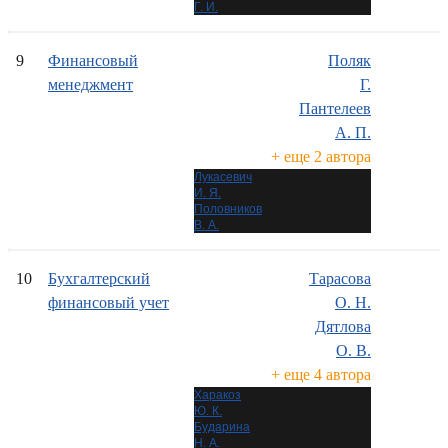
Г. И.
9
Финансовый
Поляк
менеджмент
Г.
Пантелеев
А. П.
+ еще 2 автора
Лукасевич
И. Я.
Половников
В. А.
10
Бухгалтерский
Тарасова
финансовый учет
О. Н.
Дятлова
О. В.
+ еще 4 автора
Харакоз
Ю. К.
Бударина
Н. А.