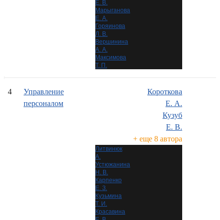
Е. В.
Марыганова
Е. А.
Горяинова
Л. В.
Вершинина
А. А.
Максимова
Т. П.
4
Управление
Короткова
персоналом
Е. А.
Кузуб
Е. В.
+ еще 8 автора
Литвинюк
А.
Устюжанина
Н. В.
Карпенко
Е. З.
Кузьмина
Т. И.
Красавина
Е. В.