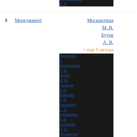
И. Е.
8
Менеджмент
Москвитина
М. В.
Бутов
А. В.
+ еще 9 автора
Литвинюк
А.
Барбашина
О. В.
Мусин
М. М.
Гасанов
А. З.
Иванова
Л. В.
Карпенко
Е. З.
Лукашевич
В. В.
Астахова
Н. И.
Москвитин