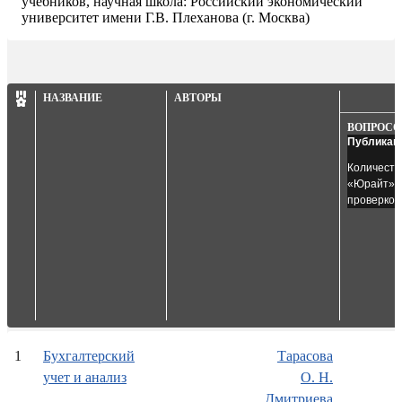
учебников, научная школа: Российский экономический
университет имени Г.В. Плеханова (г. Москва)
НАЗВАНИЕ
АВТОРЫ
ВОПРОСО
Публикац
Количеств
«Юрайт» з
проверкой
1
Бухгалтерский
Тарасова
учет и анализ
О. Н.
Дмитриева