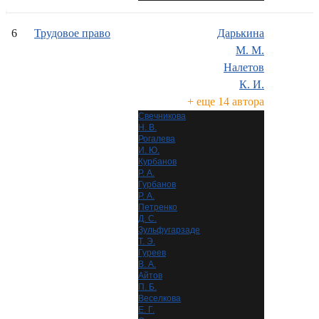
6
Трудовое право
Дарькина
М. М.
Налетов
К. И.
+ еще 14 автора
Свечникова
Н. В.
Рогалева
И. Ю.
Курбанов
Р. А.
Гурбанов
Р. А.
Петренко
Д. С.
Зульфугарзаде
Т. Э.
Гуреев
В. А.
Айтов
П. Б.
Веселкова
Е. Г.