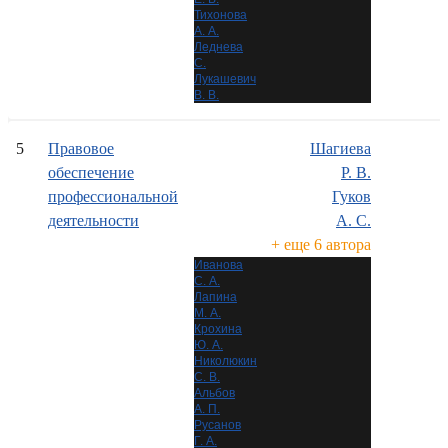
Тихонова
А. А.
Леднева
С.
Лукашевич
В. В.
5
Правовое
Шагиева
обеспечение
Р. В.
профессиональной
Гуков
деятельности
А. С.
+ еще 6 автора
Иванова
С. А.
Лапина
М. А.
Крохина
Ю. А.
Николюкин
С. В.
Альбов
А. П.
Русанов
Г. А.