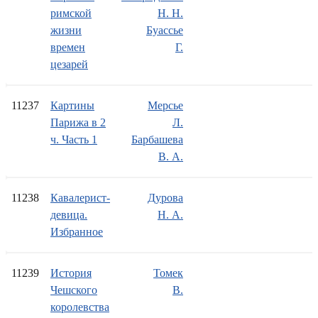
римской
Н. Н.
жизни
Буассье
времен
Г.
цезарей
11237
Картины
Мерсье
Парижа в 2
Л.
ч. Часть 1
Барбашева
В. А.
11238
Кавалерист-
Дурова
девица.
Н. А.
Избранное
11239
История
Томек
Чешского
В.
королевства