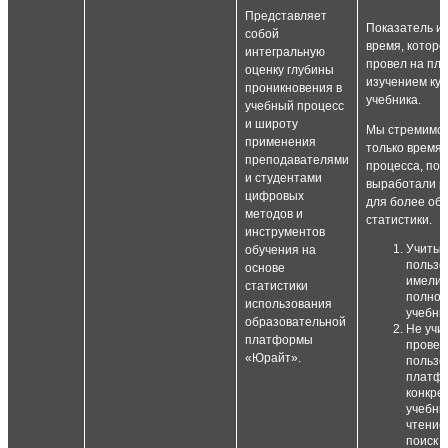
Представляет
Показатель и
собой
время, которо
интегральную
провел на пл
оценку глубины
изучением кур
проникновения в
учебника.
учебный процесс
и широту
Мы стремимся
применения
только время 
преподавателями
процесса, поэ
и студентами
выработали р
цифровых
для более об
методов и
статистики.
инструментов
Учитыв
обучения на
пользо
основе
имели 
статистики
полном
использования
учебник
образовательной
Не учи
платформы
провед
«Юрайт».
пользо
платфо
конкрет
учебни
чтение
поиск п