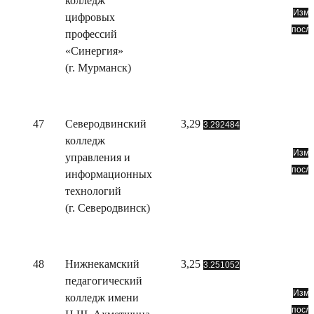
колледж
Изме
цифровых
посл
профессий
«Синергия»
(г. Мурманск)
47
Северодвинский
3,29
3.292484
колледж
Изме
управления и
посл
информационных
технологий
(г. Северодвинск)
48
Нижнекамский
3,25
3.251052
педагогический
Изме
колледж имени
посл