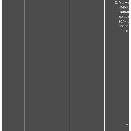
Мы учи
чтения
вкладк
до зак
если б
позвол