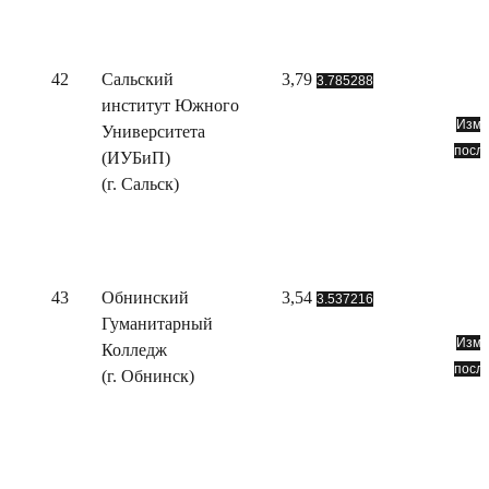
42
Сальский
3,79
3.785288
институт Южного
Изме
Университета
посл
(ИУБиП)
(г. Сальск)
43
Обнинский
3,54
3.537216
Гуманитарный
Изме
Колледж
посл
(г. Обнинск)