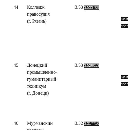
44
Колледж
3,53
3.533709
правосудия
Изме
(г. Рязань)
посл
45
Донецкий
3,53
3.529013
промышленно-
Изме
гуманитарный
посл
техникум
(г. Донецк)
46
Мурманский
3,32
3.317716