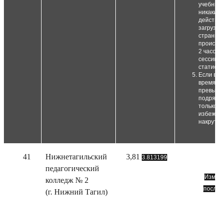
учебни
никаки
действ
загруз
страни
происх
2 часо
сессию
статист
Если в
время 
превыш
подряд
только 
избежа
накруто
41
Нижнетагильский
3,81
3.813199
педагогический
Изме
колледж № 2
посл
(г. Нижний Тагил)