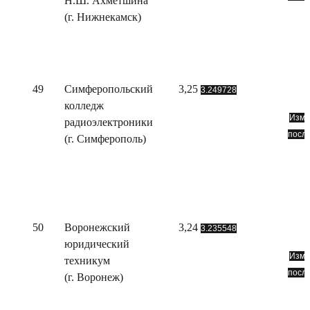
Н.Ш. Ахметшина
(г. Нижнекамск)
49
Симферопольский
3,25
3.249728
колледж
Изме
радиоэлектроники
посл
(г. Симферополь)
50
Воронежский
3,24
3.235548
юридический
Изме
техникум
посл
(г. Воронеж)