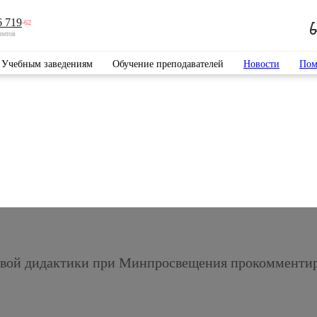
6 719
-62
ентов
Учебным заведениям
Обучение преподавателей
Новости
Пом
ровой дидактики при Минпросвещения прокомментир