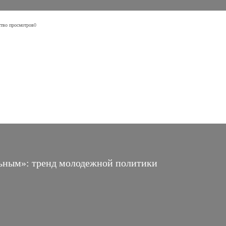
тво просмотров
0
льным»: тренд молодежной политики