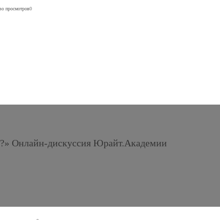
во просмотров
0
ня?» Онлайн-дискуссия Юрайт.Академии