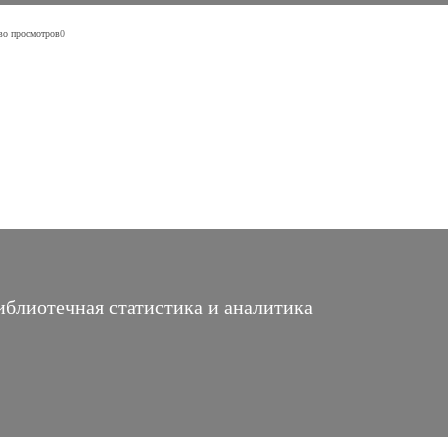
во просмотров
0
иблиотечная статистика и аналитика