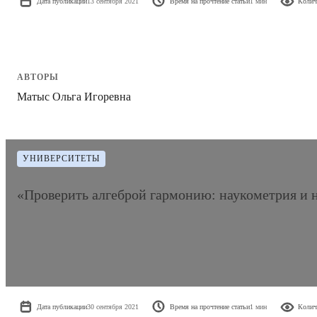
Дата публикации
13 сентября 2021
Время на прочтение статьи
1 мин
Колич
АВТОРЫ
Матыс Ольга Игоревна
УНИВЕРСИТЕТЫ
«Проверить алгеброй гармонию: наукометрия и
Дата публикации
30 сентября 2021
Время на прочтение статьи
1 мин
Колич