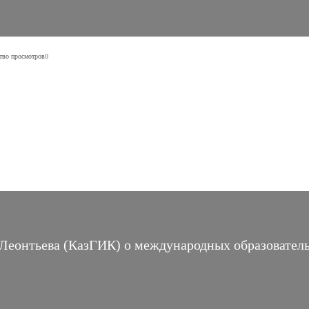
тво просмотров
0
а Леонтьева (КазГИК) о международных образовате