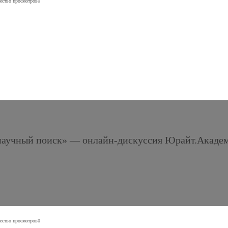
ество просмотров
0
 научный поиск» — онлайн-дискуссия Юрайт.Акаде
ество просмотров
0