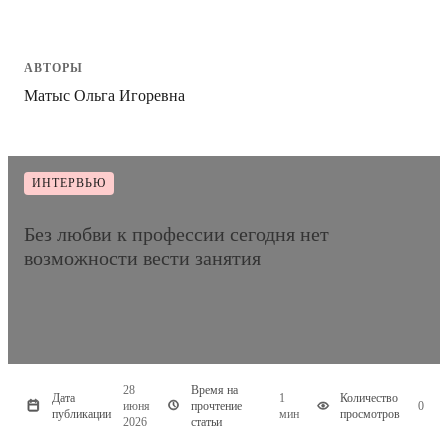
АВТОРЫ
Матыс Ольга Игоревна
ИНТЕРВЬЮ
Без любви к профессии сегодня нет
возможности вести занятия
28
Время на
Дата
1
Количество
июня
прочтение
0
публикации
мин
просмотров
2026
статьи