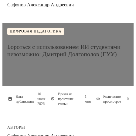
Сафонов Александр Андреевич
ЦИФРОВАЯ ПЕДАГОГИКА
Бороться с использованием ИИ студентами
невозможно: Дмитрий Долгополов (ГУУ)
16
Время на
Дата
1
Количество
июля
прочтение
0
публикации
мин
просмотров
2026
статьи
АВТОРЫ
Сафонов Александр Андреевич