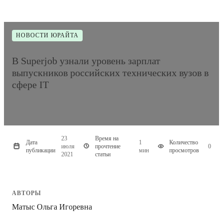
НОВОСТИ ЮРАЙТА
В Superjob узнали уровень зарплат
выпускников российских технических вузов в
сфере IT
23
Время на
Дата
1
Количество
июля
прочтение
0
публикации
мин
просмотров
2021
статьи
АВТОРЫ
Матыс Ольга Игоревна