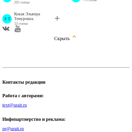
73 статьи
203 статьи
Кокая Эльвира
Темуровна
Э. Т.
53 статьи
Скрыть
Контакты редакции
Работа с авторами:
text@urait.ru
Инфопартнерство и реклама:
pr@urait.ru