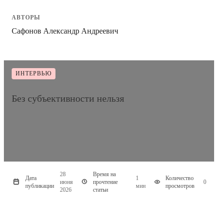
АВТОРЫ
Сафонов Александр Андреевич
ИНТЕРВЬЮ
Без субъективности нельзя
28
Время на
Дата
1
Количество
июня
прочтение
0
публикации
мин
просмотров
2026
статьи