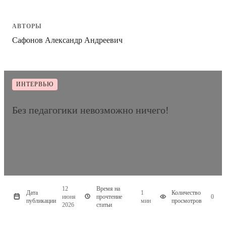
АВТОРЫ
Сафонов Александр Андреевич
ИНТЕРВЬЮ
Без педагогики невозможно ничего!
12
Время на
Дата
1
Количество
июня
прочтение
0
публикации
мин
просмотров
2026
статьи