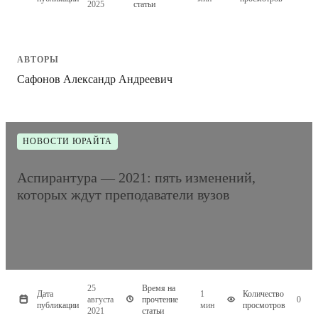
2025
статьи
АВТОРЫ
Сафонов Александр Андреевич
НОВОСТИ ЮРАЙТА
Аспирантура — 2021: пять изменений,
которых ждут преподаватели вузов
25
Время на
Дата
1
Количество
августа
прочтение
0
публикации
мин
просмотров
2021
статьи