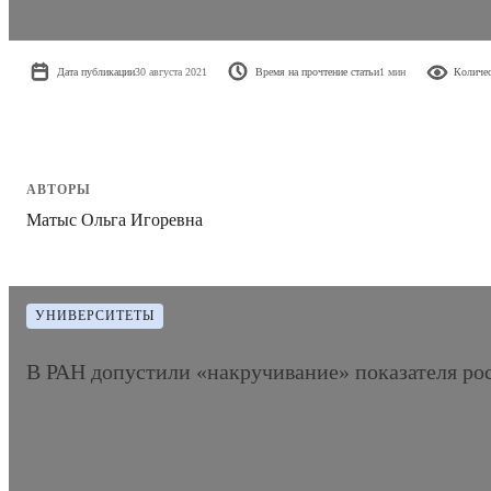
Дата публикации
30 августа 2021
Время на прочтение статьи
1 мин
Количес
АВТОРЫ
Матыс Ольга Игоревна
УНИВЕРСИТЕТЫ
В РАН допустили «накручивание» показателя ро