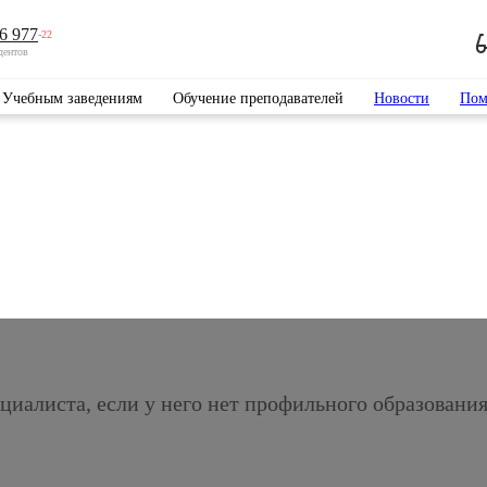
6 977
-22
дентов
Учебным заведениям
Обучение преподавателей
Новости
Пом
циалиста, если у него нет профильного образовани