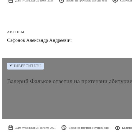
Дата публикации
22 июля 2026
Время на прочтение статьи
1 мин
Количест
АВТОРЫ
Сафонов Александр Андреевич
УНИВЕРСИТЕТЫ
Валерий Фальков ответил на претензии абитури
Дата публикации
27 августа 2021
Время на прочтение статьи
1 мин
Количес