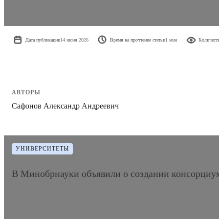
Дата публикации
14 июня 2026
Время на прочтение статьи
1 мин
Количест
АВТОРЫ
Сафонов Александр Андреевич
УНИВЕРСИТЕТЫ
В Минобрнауки объявили о создании консорциу