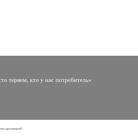
о теряем, кто у нас потребитель»
тво просмотров
0