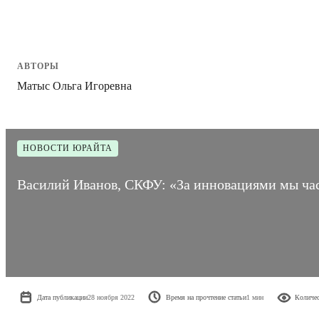
АВТОРЫ
Матыс Ольга Игоревна
НОВОСТИ ЮРАЙТА
Василий Иванов, СКФУ: «За инновациями мы част
Дата публикации
28 ноября 2022
Время на прочтение статьи
1 мин
Количес