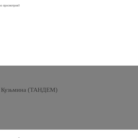
во просмотров
0
а Кузьмина (ТАНДЕМ)