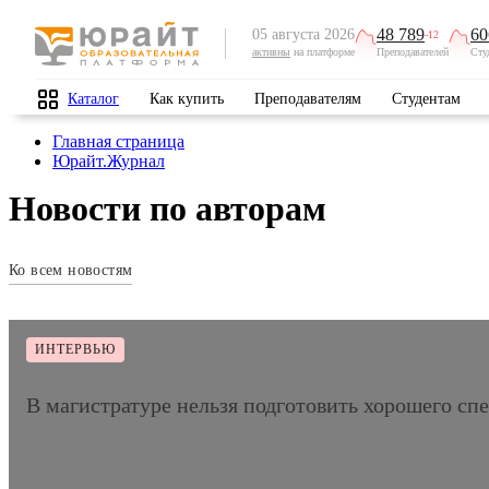
48 789
60
05 августа 2026
-12
активны
на платформе
Преподавателей
Сту
Каталог
Как купить
Преподавателям
Студентам
Главная страница
Юрайт.Журнал
Новости по авторам
Ко всем новостям
ИНТЕРВЬЮ
В магистратуре нельзя подготовить хорошего спе