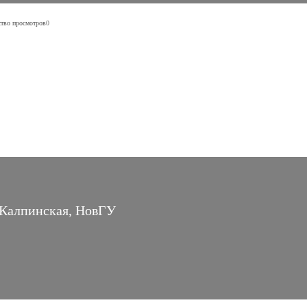
тво просмотров
0
 Калпинская, НовГУ