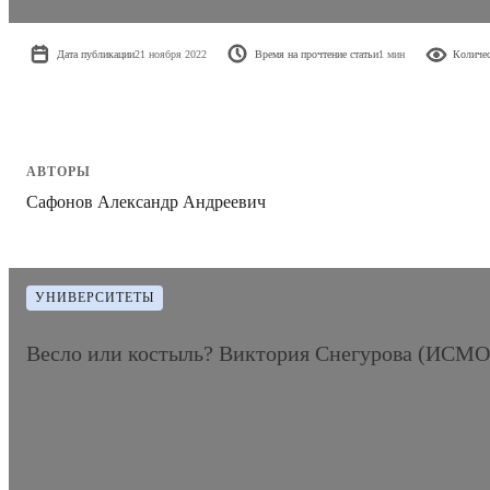
Дата публикации
21 ноября 2022
Время на прочтение статьи
1 мин
Количес
АВТОРЫ
Сафонов Александр Андреевич
УНИВЕРСИТЕТЫ
Весло или костыль? Виктория Снегурова (ИСМО 