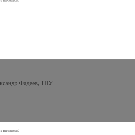
во просмотров
0
ександр Фадеев, ТПУ
во просмотров
0