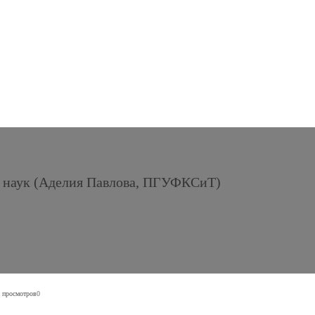
ке наук (Аделия Павлова, ПГУФКСиТ)
 просмотров
0