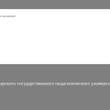
во просмотров
0
ского государственного педагогического универс