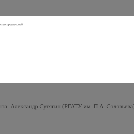
ство просмотров
0
нта: Александр Сутягин (РГАТУ им. П.А. Соловьева