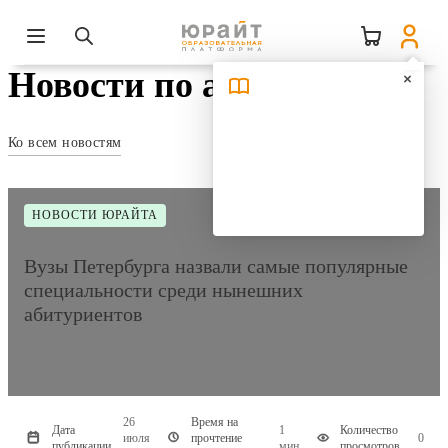
Новости по авторам
Ко всем новостям
НОВОСТИ ЮРАЙТА
Вузы Петербурга назвали самые популярные
специальности среди нынешних
абитуриентов
26
Время на
Дата
1
Количество
июля
прочтение
0
публикации
мин
просмотров