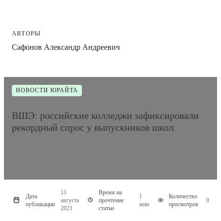
АВТОРЫ
Сафонов Александр Андреевич
НОВОСТИ ЮРАЙТА
ВШЭ: российские колледжи зафиксировали
рекордный спрос у выпускников школ
11
Время на
Дата
1
Количество
августа
прочтение
0
публикации
мин
просмотров
2021
статьи