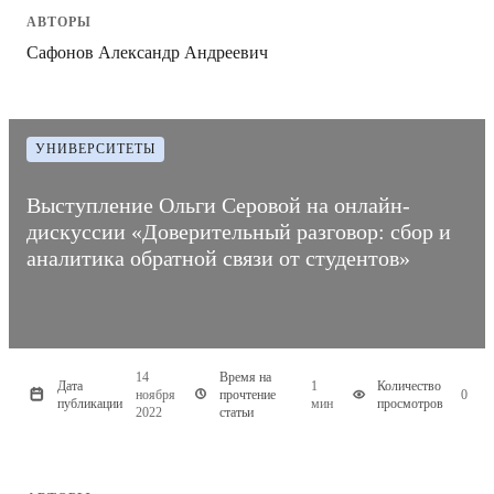
АВТОРЫ
Сафонов Александр Андреевич
УНИВЕРСИТЕТЫ
Выступление Ольги Серовой на онлайн-
дискуссии «Доверительный разговор: сбор и
аналитика обратной связи от студентов»
14
Время на
Дата
1
Количество
ноября
прочтение
0
публикации
мин
просмотров
2022
статьи