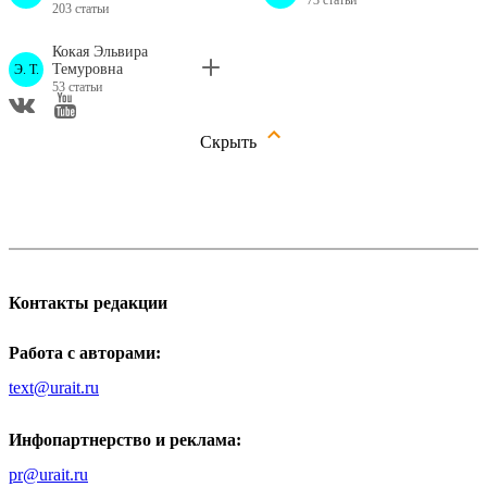
73 статьи
203 статьи
Кокая Эльвира
Темуровна
Э. Т.
53 статьи
Скрыть
Контакты редакции
Работа с авторами:
text@urait.ru
Инфопартнерство и реклама:
pr@urait.ru