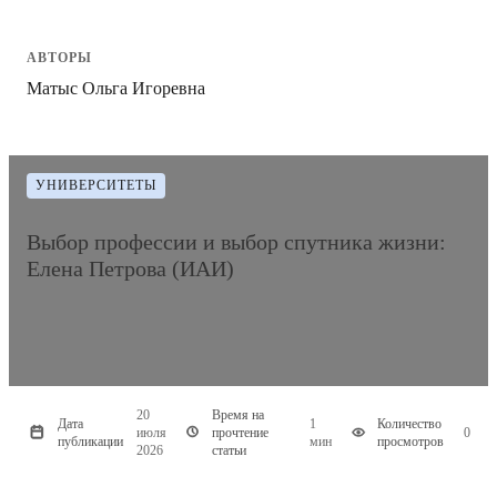
АВТОРЫ
Матыс Ольга Игоревна
УНИВЕРСИТЕТЫ
Выбор профессии и выбор спутника жизни:
Елена Петрова (ИАИ)
20
Время на
Дата
1
Количество
июля
прочтение
0
публикации
мин
просмотров
2026
статьи