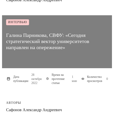
ИНТЕРВЬЮ
Галина Парникова, СВФУ: «Сегодня
стратегический вектор университетов
направлен на опережение»
28
Время на
Дата
1
Количество
октября
прочтение
0
публикации
мин
просмотров
2022
статьи
АВТОРЫ
Сафонов Александр Андреевич