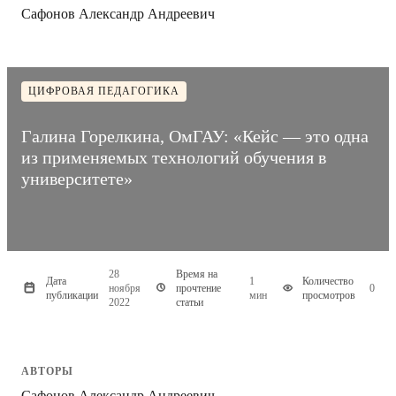
Сафонов Александр Андреевич
ЦИФРОВАЯ ПЕДАГОГИКА
Галина Горелкина, ОмГАУ: «Кейс — это одна
из применяемых технологий обучения в
университете»
28
Время на
Дата
1
Количество
ноября
прочтение
0
публикации
мин
просмотров
2022
статьи
АВТОРЫ
Сафонов Александр Андреевич