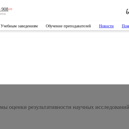
 908
-69
ентов
Учебным заведениям
Обучение преподавателей
Новости
Пом
емы оценки результативности научных исследований