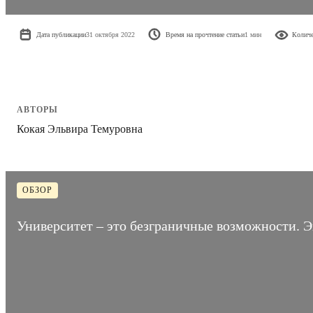
Дата публикации
31 октября 2022
Время на прочтение статьи
1 мин
Количе
АВТОРЫ
Кокая Эльвира Темуровна
ОБЗОР
Университет – это безграничные возможности. Э