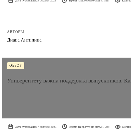
Дата публикации
29 декабря 2023
Время на прочтение статьи
1 мин
Количе
АВТОРЫ
Диана Антипина
ОБЗОР
Университету важна поддержка выпускников. Ка
Дата публикации
17 октября 2023
Время на прочтение статьи
1 мин
Количе