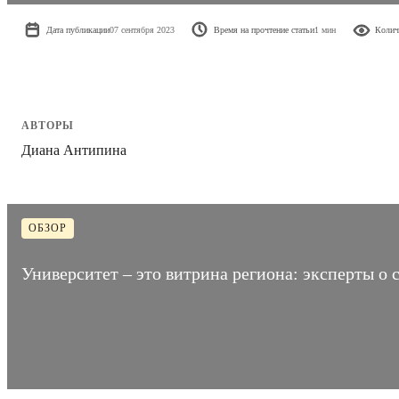
Дата публикации
07 сентября 2023
Время на прочтение статьи
1 мин
Колич
АВТОРЫ
Диана Антипина
ОБЗОР
Университет – это витрина региона: эксперты о 