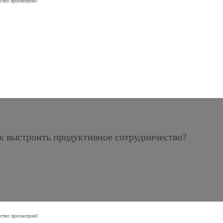
ство просмотров
0
к выстроить продуктивное сотрудничество?
ство просмотров
0