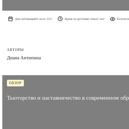
Дата публикации
06 июля 2023
Время на прочтение статьи
1 мин
Количест
АВТОРЫ
Диана Антипина
ОБЗОР
Тьюторство и наставничество в современном об