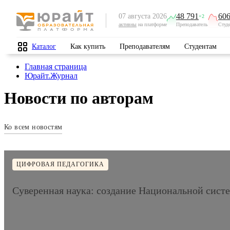
48 791
606
07 августа 2026
+2
активны
на платформе
Преподаватель
Студ
Каталог
Как купить
Преподавателям
Студентам
Главная страница
Юрайт.Журнал
Новости по авторам
Ко всем новостям
ЦИФРОВАЯ ПЕДАГОГИКА
Суверенная наука: создание Национальной сист