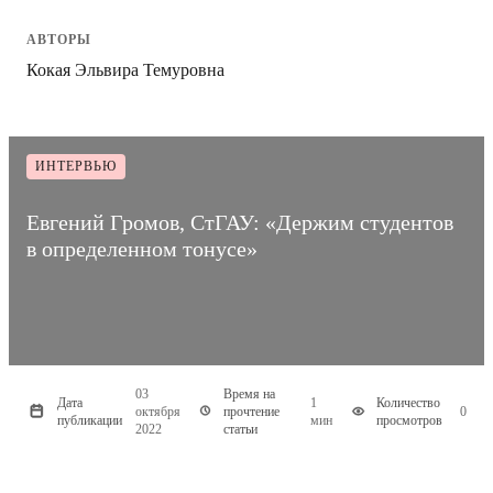
АВТОРЫ
Кокая Эльвира Темуровна
ИНТЕРВЬЮ
Евгений Громов, СтГАУ: «Держим студентов
в определенном тонусе»
03
Время на
Дата
1
Количество
октября
прочтение
0
публикации
мин
просмотров
2022
статьи