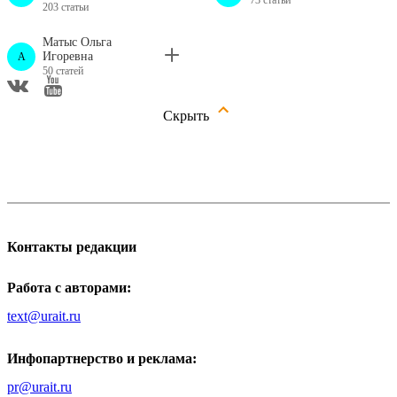
73 статьи
203 статьи
Матыс Ольга
Игоревна
A
50 статей
Скрыть
Контакты редакции
Работа с авторами:
text@urait.ru
Инфопартнерство и реклама:
pr@urait.ru