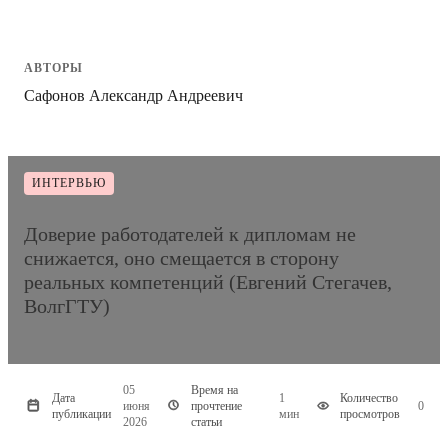
АВТОРЫ
Сафонов Александр Андреевич
ИНТЕРВЬЮ
Доверие работодателей к дипломам не
снижается, оно смещается в сторону
реальных компетенций (Евгений Стегачев,
ВолгГТУ)
05
Время на
Дата
1
Количество
июня
прочтение
0
публикации
мин
просмотров
2026
статьи