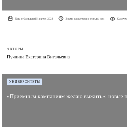
Дата публикации
15 апреля 2024
Время на прочтение статьи
1 мин
Количес
АВТОРЫ
Пучнина Екатерина Витальевна
УНИВЕРСИТЕТЫ
«Приемным кампаниям желаю выжить»: новые п