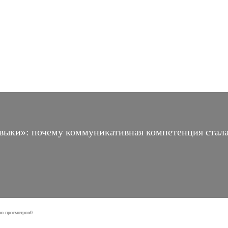
авыки»: почему коммуникативная компетенция стал
во просмотров
0