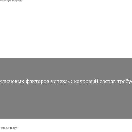
ство просмотров
0
ключевых факторов успеха»: кадровый состав требу
 просмотров
0