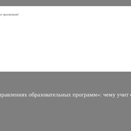
во просмотров
0
правлениях образовательных программ»: чему учит 