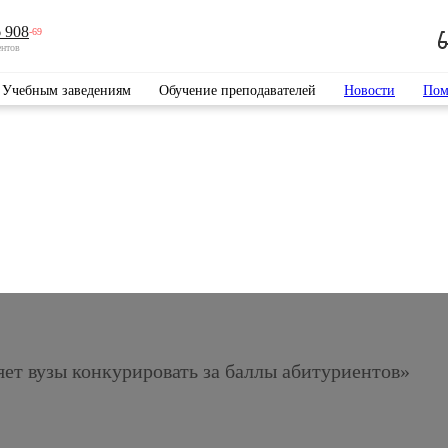
 908
-69
ентов
Учебным заведениям
Обучение преподавателей
Новости
Пом
яет вузы конкурировать за баллы абитуриентов»