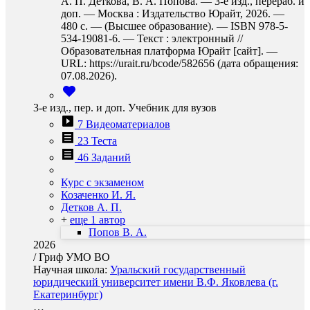
А. П. Деткова, В. А. Попова. — 3-е изд., перераб. и
доп. — Москва : Издательство Юрайт, 2026. —
480 с. — (Высшее образование). — ISBN 978-5-
534-19081-6. — Текст : электронный //
Образовательная платформа Юрайт [сайт]. —
URL: https://urait.ru/bcode/582656 (дата обращения:
07.08.2026).
3-е изд., пер. и доп. Учебник для вузов
7 Видеоматериалов
23 Теста
46 Заданий
Курс с экзаменом
Козаченко И. Я.
Детков А. П.
+
еще 1 автор
Попов В. А.
2026
/
Гриф УМО ВО
Научная школа:
Уральский государственный
юридический университет имени В.Ф. Яковлева (г.
Екатеринбург)
…