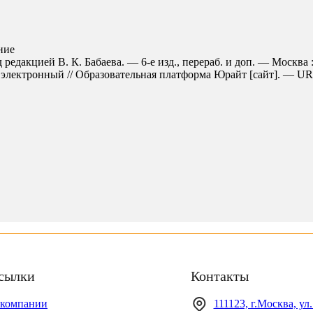
ние
од редакцией В. К. Бабаева. — 6-е изд., перераб. и доп. — Москв
электронный // Образовательная платформа Юрайт [сайт]. — URL: h
сылки
Контакты
 компании
111123, г.Москва, ул