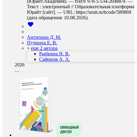
(Юрайт.Академия). — ISBN 978-5-534-20488-9. —
Текст : электронный // Образовательная платформа
Юрайт [сайт]. — URL: https://urait.ru/bcode/589869
(дата обращения: 10.08.2026).
Антипина Д. М.
Пучнина Е. В.
+
еще 2 автора
Рыбкина Н. В.
Сафонов А. А.
2026
…