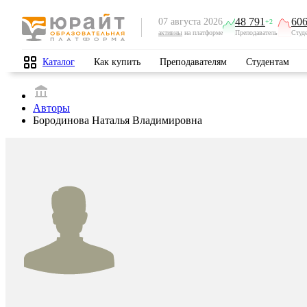
48 791
606
07 августа 2026
+2
активны
на платформе
Преподаватель
Студ
Каталог
Как купить
Преподавателям
Студентам
Авторы
Бородинова Наталья Владимировна