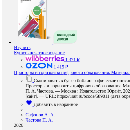
Изучить
Купить печатное издание
1 371 ₽
1 415 ₽
Просторы и горизонты цифрового образования. Материал
Скопировать в буфер библиографическое описа
Просторы и горизонты цифрового образования. Мат
П. А. Частова. — Москва : Издательство Юрайт, 20
[сайт]. — URL: https://urait.ru/bcode/589011 (дата об
Добавить в избранное
Сафонов А. А.
Частова П. А.
2026