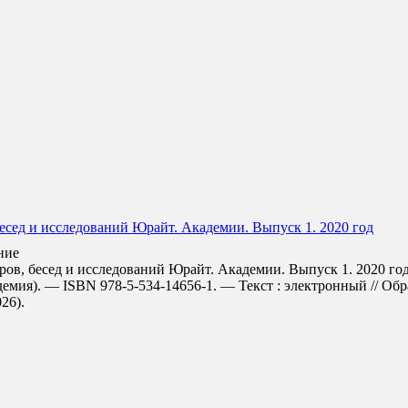
есед и исследований Юрайт. Академии. Выпуск 1. 2020 год
ние
в, бесед и исследований Юрайт. Академии. Выпуск 1. 2020 год 
емия). — ISBN 978-5-534-14656-1. — Текст : электронный // Об
026).