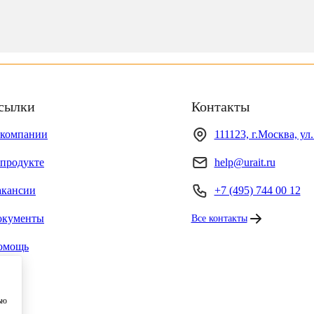
сылки
Контакты
 компании
111123, г.Москва, ул
продукте
help@urait.ru
акансии
+7 (495) 744 00 12
окументы
Все контакты
омощь
ью