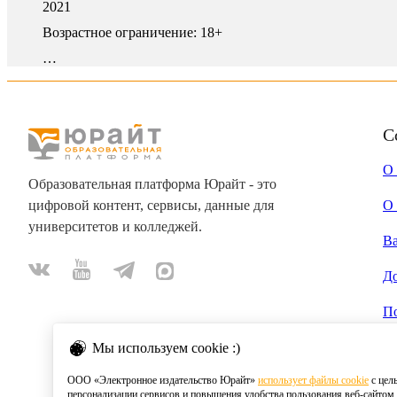
2021
Возрастное ограничение:
18+
…
С
О
Образовательная платформа Юрайт - это
цифровой контент, сервисы, данные для
О 
университетов и колледжей.
В
Д
П
Мы используем cookie :)
ООО «Электронное издательство Юрайт»
использует файлы cookie
с цел
персонализации сервисов и повышения удобства пользования веб-сайтом.