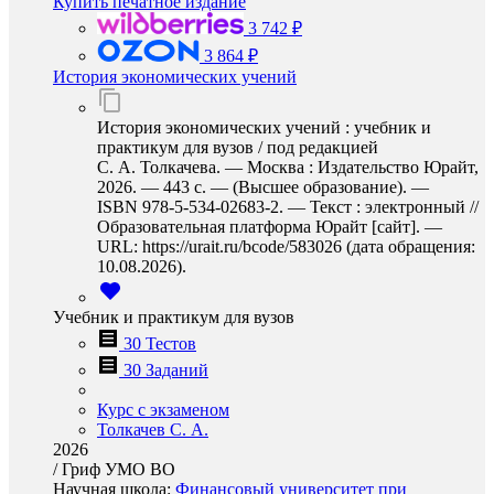
Купить печатное издание
3 742 ₽
3 864 ₽
История экономических учений
История экономических учений : учебник и
практикум для вузов / под редакцией
С. А. Толкачева. — Москва : Издательство Юрайт,
2026. — 443 с. — (Высшее образование). —
ISBN 978-5-534-02683-2. — Текст : электронный //
Образовательная платформа Юрайт [сайт]. —
URL: https://urait.ru/bcode/583026 (дата обращения:
10.08.2026).
Учебник и практикум для вузов
30 Тестов
30 Заданий
Курс с экзаменом
Толкачев С. А.
2026
/
Гриф УМО ВО
Научная школа:
Финансовый университет при