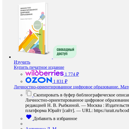
Изучить
Купить печатное издание
1 774 ₽
1 831 ₽
Личностно-ориентированное цифровое образование. Мат
Скопировать в буфер библиографическое описа
Личностно-ориентированное цифровое образование.
редакцией Н. В. Рыбкиной. — Москва : Издательств
платформа Юрайт [сайт]. — URL: https://urait.ru/bco
Добавить в избранное
Антипина Д. М.