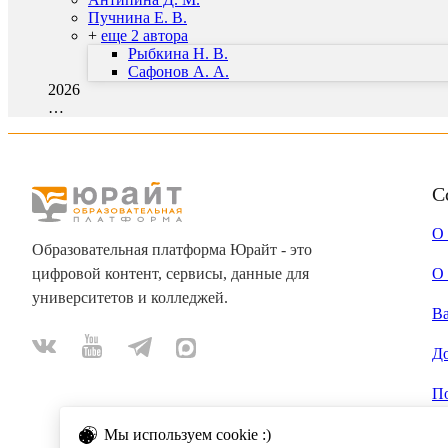
Пучнина Е. В.
+
еще 2 автора
Рыбкина Н. В.
Сафонов А. А.
2026
…
С
О
Образовательная платформа Юрайт - это
цифровой контент, сервисы, данные для
О 
университетов и колледжей.
В
Д
П
Мы используем cookie :)