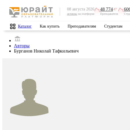
48 774
60
08 августа 2026
-17
активны
на платформе
Преподавателя
Студ
Каталог
Как купить
Преподавателям
Студентам
Авторы
Бурганов Николай Тафкильевич