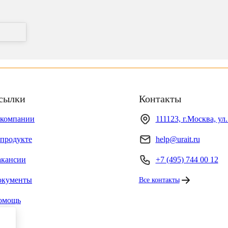
сылки
Контакты
 компании
111123, г.Москва, ул
продукте
help@urait.ru
акансии
+7 (495) 744 00 12
окументы
Все контакты
омощь