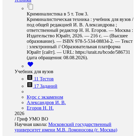
Криминалистика в 5 т. Том 3.
Криминалистическая техника : учебник для вузов /
под общей редакцией И. В. Александрова ;
ответственный редактор Н. Н. Егоров. — Москва :
Издательство Юрайт, 2026. — 216 с. — (Высшее
образование). — ISBN 978-5-534-08834-2. — Текст
: электронный // Образовательная платформа
Юрайт [сайт]. — URL: https://urait.ru/bcode/586731
(дата обращения: 08.08.2026).
Учебник для вузов
11 Тестов
17 Заданий
Курс с экзаменом
Александров И. В.
Егоров Н. Н.
2026
/
Гриф УМО ВО
Научная школа:
Московский государственный
университет имени М.В. Ломоносова (г. Москва)
…