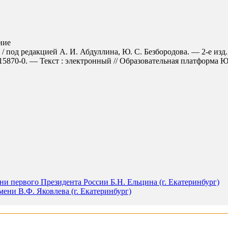
ние
 / под редакцией А. И. Абдуллина, Ю. С. Безбородова. — 2-е изд
870-0. — Текст : электронный // Образовательная платформа Юрайт
и первого Президента России Б.Н. Ельцина (г. Екатеринбург)
ени В.Ф. Яковлева (г. Екатеринбург)