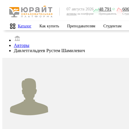
48 791
606
07 августа 2026
+2
активны
на платформе
Преподаватель
Студ
Каталог
Как купить
Преподавателям
Студентам
Авторы
Давлетгильдеев Рустем Шамилевич