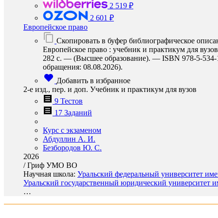
2 519 ₽
2 601 ₽
Европейское право
Скопировать в буфер библиографическое описа
Европейское право : учебник и практикум для вузов
282 с. — (Высшее образование). — ISBN 978-5-534-15
обращения: 08.08.2026).
Добавить в избранное
2-е изд., пер. и доп. Учебник и практикум для вузов
9 Тестов
17 Заданий
Курс с экзаменом
Абдуллин А. И.
Безбородов Ю. С.
2026
/
Гриф УМО ВО
Научная школа:
Уральский федеральный университет имен
Уральский государственный юридический университет им
…