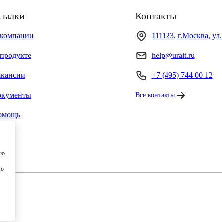
сылки
Контакты
 компании
111123, г.Москва, ул
продукте
help@urait.ru
акансии
+7 (495) 744 00 12
окументы
Все контакты
омощь
ью
ию