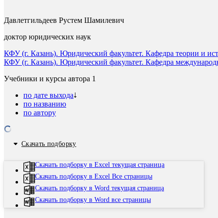
Давлетгильдеев Рустем Шамилевич
доктор юридических наук
КФУ (г. Казань). Юридический факультет. Кафедра теории и ист
КФУ (г. Казань). Юридический факультет. Кафедра международ
Учебники и курсы автора
1
по дате выхода
по названию
по автору
Скачать подборку
Скачать подборку в Excel текущая страница
Скачать подборку в Excel Все страницы
Скачать подборку в Word текущая страница
Скачать подборку в Word все страницы