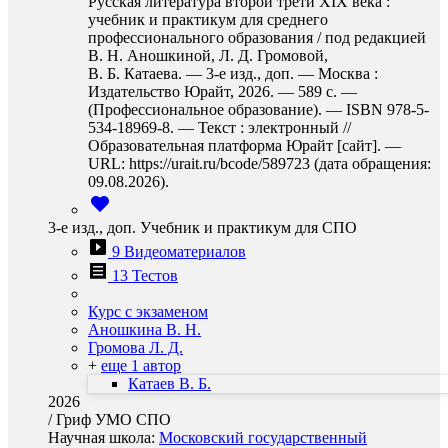
Русская литература второй трети XIX века :
учебник и практикум для среднего
профессионального образования / под редакцией
В. Н. Аношкиной, Л. Д. Громовой,
В. Б. Катаева. — 3-е изд., доп. — Москва :
Издательство Юрайт, 2026. — 589 с. —
(Профессиональное образование). — ISBN 978-5-
534-18969-8. — Текст : электронный //
Образовательная платформа Юрайт [сайт]. —
URL: https://urait.ru/bcode/589723 (дата обращения:
09.08.2026).
3-е изд., доп. Учебник и практикум для СПО
9 Видеоматериалов
13 Тестов
Курс с экзаменом
Аношкина В. Н.
Громова Л. Д.
+
еще 1 автор
Катаев В. Б.
2026
/
Гриф УМО СПО
Научная школа:
Московский государственный