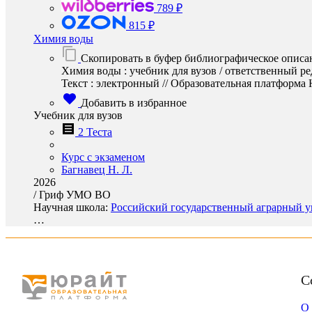
789 ₽
815 ₽
Химия воды
Скопировать в буфер библиографическое описа
Химия воды : учебник для вузов / ответственный р
Текст : электронный // Образовательная платформа Юр
Добавить в избранное
Учебник для вузов
2 Теста
Курс с экзаменом
Багнавец Н. Л.
2026
/
Гриф УМО ВО
Научная школа:
Российский государственный аграрный у
…
С
О