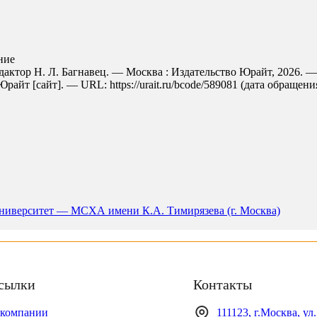
ние
едактор Н. Л. Багнавец. — Москва : Издательство Юрайт, 2026. 
айт [сайт]. — URL: https://urait.ru/bcode/589081 (дата обращения
ниверситет — МСХА имени К.А. Тимирязева (г. Москва)
сылки
Контакты
 компании
111123, г.Москва, ул