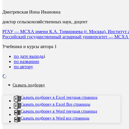
Дмитревская Инна Ивановна
доктор сельскохозяйственных наук, доцент
РГАУ — МСХА имени К.А. Тимирязева (г. Москва). Институт 
Российский государственный аграрный университет — МСХА и
Учебники и курсы автора
1
по дате выхода
по названию
по автору
Скачать подборку
Скачать подборку в Excel текущая страница
Скачать подборку в Excel Все страницы
Скачать подборку в Word текущая страница
Скачать подборку в Word все страницы