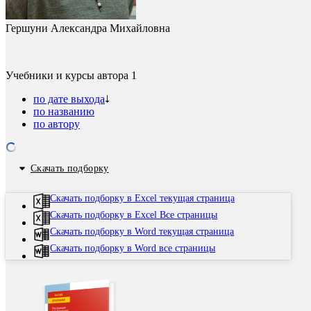
Гершуни Александра Михайловна
Учебники и курсы автора
1
по дате выхода
по названию
по автору
Скачать подборку
Скачать подборку в Excel текущая страница
Скачать подборку в Excel Все страницы
Скачать подборку в Word текущая страница
Скачать подборку в Word все страницы