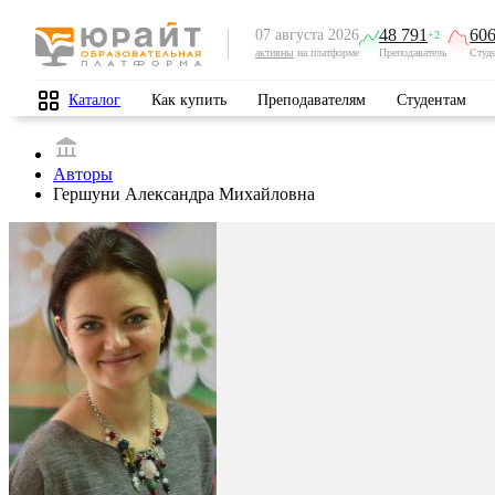
48 791
606
07 августа 2026
+2
активны
на платформе
Преподаватель
Студ
Каталог
Как купить
Преподавателям
Студентам
Авторы
Гершуни Александра Михайловна