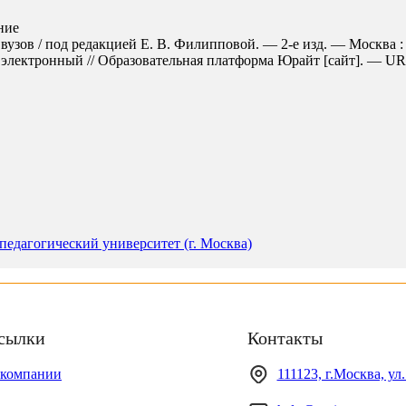
ние
 вузов / под редакцией Е. В. Филипповой. — 2-е изд. — Москва 
электронный // Образовательная платформа Юрайт [сайт]. — URL: h
едагогический университет (г. Москва)
сылки
Контакты
 компании
111123, г.Москва, ул