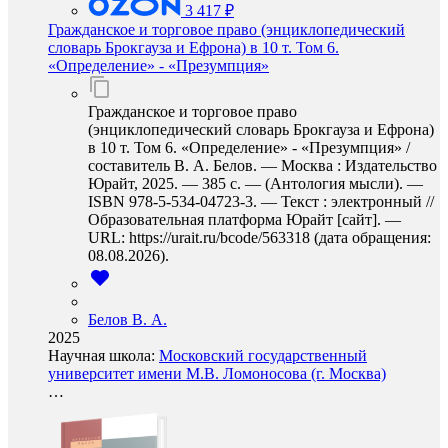
3 417 ₽
Гражданское и торговое право (энциклопедический
словарь Брокгауза и Ефрона) в 10 т. Том 6.
«Определение» - «Презумпция»
Гражданское и торговое право
(энциклопедический словарь Брокгауза и Ефрона)
в 10 т. Том 6. «Определение» - «Презумпция» /
составитель В. А. Белов. — Москва : Издательство
Юрайт, 2025. — 385 с. — (Антология мысли). —
ISBN 978-5-534-04723-3. — Текст : электронный //
Образовательная платформа Юрайт [сайт]. —
URL: https://urait.ru/bcode/563318 (дата обращения:
08.08.2026).
Белов В. А.
2025
Научная школа:
Московский государственный
университет имени М.В. Ломоносова (г. Москва)
…