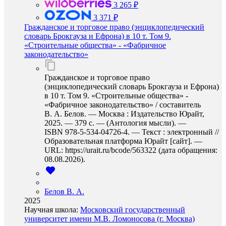
3 265 ₽
3 371 ₽
Гражданское и торговое право (энциклопедический
словарь Брокгауза и Ефрона) в 10 т. Том 9.
«Строительные общества» - «Фабричное
законодательство»
Гражданское и торговое право
(энциклопедический словарь Брокгауза и Ефрона)
в 10 т. Том 9. «Строительные общества» -
«Фабричное законодательство» / составитель
В. А. Белов. — Москва : Издательство Юрайт,
2025. — 379 с. — (Антология мысли). —
ISBN 978-5-534-04726-4. — Текст : электронный //
Образовательная платформа Юрайт [сайт]. —
URL: https://urait.ru/bcode/563322 (дата обращения:
08.08.2026).
Белов В. А.
2025
Научная школа:
Московский государственный
университет имени М.В. Ломоносова (г. Москва)