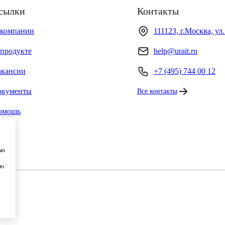
сылки
Контакты
 компании
111123, г.Москва, ул
продукте
help@urait.ru
акансии
+7 (495) 744 00 12
окументы
Все контакты
омощь
ью
ию