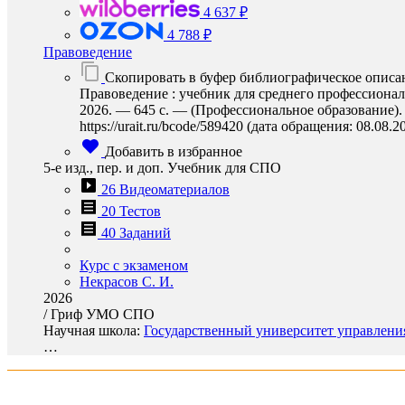
4 637 ₽
4 788 ₽
Правоведение
Скопировать в буфер библиографическое описа
Правоведение : учебник для среднего профессиональ
2026. — 645 с. — (Профессиональное образование).
https://urait.ru/bcode/589420 (дата обращения: 08.08.2
Добавить в избранное
5-е изд., пер. и доп. Учебник для СПО
26 Видеоматериалов
20 Тестов
40 Заданий
Курс с экзаменом
Некрасов С. И.
2026
/
Гриф УМО СПО
Научная школа:
Государственный университет управления
…