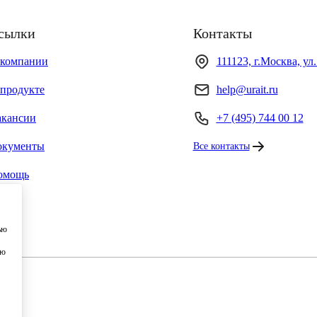
сылки
Контакты
 компании
111123, г.Москва, ул
продукте
help@urait.ru
акансии
+7 (495) 744 00 12
окументы
Все контакты
омощь
ью
ию