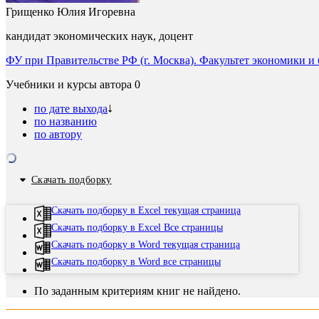
Грищенко Юлия Игоревна
кандидат экономических наук, доцент
ФУ при Правительстве РФ (г. Москва). Факультет экономики и
Учебники и курсы автора
0
по дате выхода
по названию
по автору
Скачать подборку
Скачать подборку в Excel текущая страница
Скачать подборку в Excel Все страницы
Скачать подборку в Word текущая страница
Скачать подборку в Word все страницы
По заданным критериям книг не найдено.