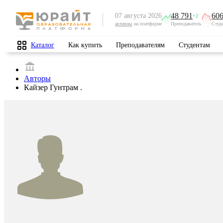
48 791
606
07 августа 2026
+2
активны
на платформе
Преподаватель
Студ
Каталог
Как купить
Преподавателям
Студентам
Авторы
Кайзер Гунтрам .