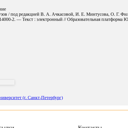
ние
узов / под редакцией В. А. Ачкасовой, И. Е. Минтусова, О. Г. Ф
000-2. — Текст : электронный // Образовательная платформа Юрайт
иверситет (г. Санкт-Петербург)
сылки
Контакты