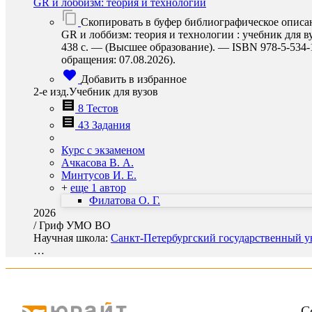
GR и лоббизм: теория и технологии
Скопировать в буфер библиографическое описа
GR и лоббизм: теория и технологии : учебник для в
438 с. — (Высшее образование). — ISBN 978-5-534-14
обращения: 07.08.2026).
Добавить в избранное
2-е изд.Учебник для вузов
8 Тестов
43 Задания
Курс с экзаменом
Ачкасова В. А.
Минтусов И. Е.
+
еще 1 автор
Филатова О. Г.
2026
/
Гриф УМО ВО
Научная школа:
Санкт-Петербургский государственный ун
…
С