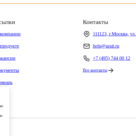
сылки
Контакты
 компании
111123, г.Москва, ул
продукте
help@urait.ru
акансии
+7 (495) 744 00 12
окументы
Все контакты
омощь
ью
ию