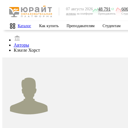
48 791
606
07 августа 2026
+2
активны
на платформе
Преподаватель
Студ
Каталог
Как купить
Преподавателям
Студентам
Авторы
Кэхеле Хорст