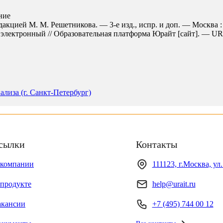
ние
едакцией М. М. Решетникова. — 3-е изд., испр. и доп. — Москва
электронный // Образовательная платформа Юрайт [сайт]. — URL: h
лиза (г. Санкт-Петербург)
сылки
Контакты
 компании
111123, г.Москва, ул
продукте
help@urait.ru
акансии
+7 (495) 744 00 12