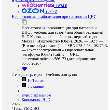
1 834 ₽
1 893 ₽
Неонатология: реабилитация при патологии ЦНС
Неонатология: реабилитация при патологии
ЦНС : учебник для вузов / под общей редакцией
Н. Г. Коноваловой. — 2-е изд., перераб. и доп. —
Москва : Издательство Юрайт, 2026. — 192 с. —
(Высшее образование). — ISBN 978-5-534-08275-3.
— Текст : электронный // Образовательная
платформа Юрайт [сайт]. — URL:
https://urait.ru/bcode/586173 (дата обращения:
06.08.2026).
2-е изд., пер. и доп. Учебник для вузов
10 Тестов
5 Заданий
Курс с экзаменом
Коновалова Н. Г.
2026
/
Гриф УМО ВО