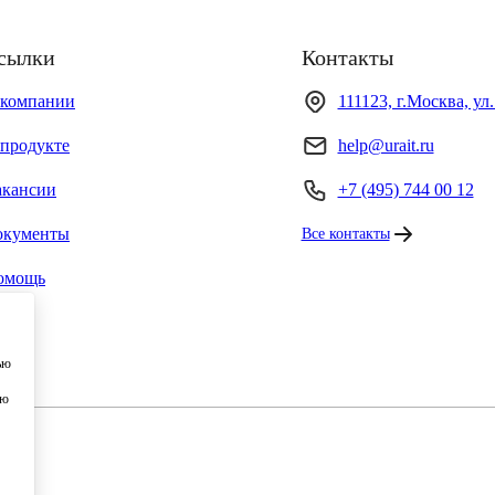
сылки
Контакты
 компании
111123, г.Москва, ул
продукте
help@urait.ru
акансии
+7 (495) 744 00 12
окументы
Все контакты
омощь
ью
ию