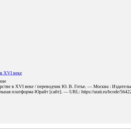
в XVI веке
ние
тве в XVI веке / переводчик Ю. В. Готье. — Москва : Издатель
ьная платформа Юрайт [сайт]. — URL: https://urait.ru/bcode/56422