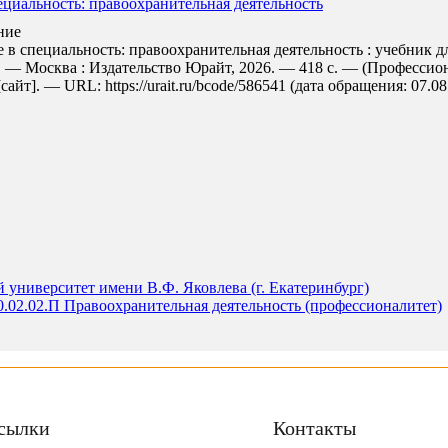
ециальность: правоохранительная деятельность
ние
 в специальность: правоохранительная деятельность : учебник д
оп. — Москва : Издательство Юрайт, 2026. — 418 с. — (Профессио
т]. — URL: https://urait.ru/bcode/586541 (дата обращения: 07.08
университет имени В.Ф. Яковлева (г. Екатеринбург)
0.02.02.П Правоохранительная деятельность (профессионалитет)
сылки
Контакты