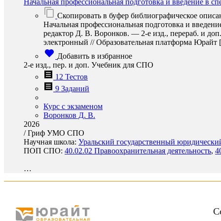
Начальная профессиональная подготовка и введение в сп
Скопировать в буфер библиографическое описа
Начальная профессиональная подготовка и введение
редактор Д. В. Воронков. — 2-е изд., перераб. и д
электронный // Образовательная платформа Юрайт [сай
Добавить в избранное
2-е изд., пер. и доп. Учебник для СПО
12 Тестов
9 Заданий
Курс с экзаменом
Воронков Д. В.
2026
/
Гриф УМО СПО
Научная школа:
Уральский государственный юридический 
ПОП СПО:
40.02.02 Правоохранительная деятельность
,
4
…
С