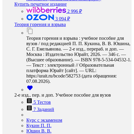
Купить печатное издание
2 996 ₽
3 094 ₽
Теория горения и взрыва
Теория горения и взрыва : учебное пособие для
вузов / под редакцией П. П. Кукина, В. В. Юшина,
С. Г. Емельянова. — 2-е изд., перераб. и доп. —
Москва : Издательство Юрайт, 2026. — 346 с. —
(Высшее образование). — ISBN 978-5-534-04532-1.
— Текст : электронный // Образовательная
платформа Юрайт [сайт]. — URL:
https://urait.ru/bcode/582753 (дата обращения:
07.08.2026).
2-е изд., пер. и доп. Учебное пособие для вузов
5 Тестов
7 Заданий
Курс с экзаменом
Кукин П. П.
Юшин В. В.