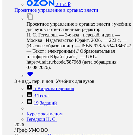
2 154 ₽
Проектное управление в органах власти
Проектное управление в органах власти : учебник
для вузов / ответственный редактор
Н. С. Гегедюш. — 3-е изд., перераб. и доп. —
Москва : Издательство Юрайт, 2026. — 223 с. —
(Высшее образование). — ISBN 978-5-534-18461-7.
— Текст : электронный // Образовательная
платформа Юрайт [сайт]. — URL:
https://urait.ru/bcode/587968 (дата обращения:
07.08.2026).
3-е изд., пер. и доп. Учебник для вузов
5 Видеоматериалов
3 Теста
19 Заданий
Курс с экзаменом
Гегедюш Н. С.
2026
/
Гриф УМО ВО