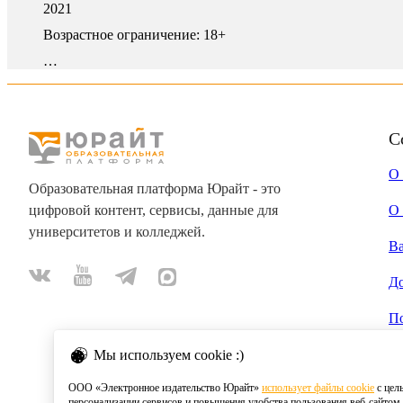
2021
Возрастное ограничение:
18+
…
С
О
Образовательная платформа Юрайт - это
цифровой контент, сервисы, данные для
О 
университетов и колледжей.
В
Д
П
Мы используем cookie :)
ООО «Электронное издательство Юрайт»
использует файлы cookie
с цел
персонализации сервисов и повышения удобства пользования веб-сайтом.