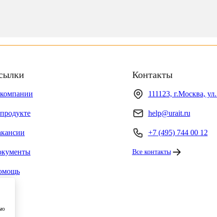
сылки
Контакты
 компании
111123, г.Москва, ул
продукте
help@urait.ru
акансии
+7 (495) 744 00 12
окументы
Все контакты
омощь
ью