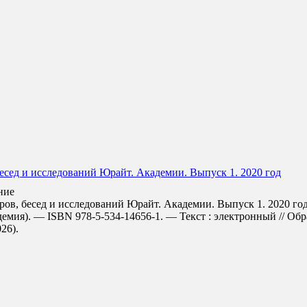
есед и исследований Юрайт. Академии. Выпуск 1. 2020 год
ние
в, бесед и исследований Юрайт. Академии. Выпуск 1. 2020 год 
емия). — ISBN 978-5-534-14656-1. — Текст : электронный // Об
026).