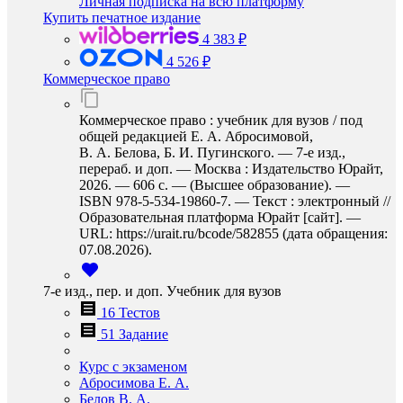
Личная подписка на всю платформу
Купить печатное издание
4 383 ₽
4 526 ₽
Коммерческое право
Коммерческое право : учебник для вузов / под
общей редакцией Е. А. Абросимовой,
В. А. Белова, Б. И. Пугинского. — 7-е изд.,
перераб. и доп. — Москва : Издательство Юрайт,
2026. — 606 с. — (Высшее образование). —
ISBN 978-5-534-19860-7. — Текст : электронный //
Образовательная платформа Юрайт [сайт]. —
URL: https://urait.ru/bcode/582855 (дата обращения:
07.08.2026).
7-е изд., пер. и доп. Учебник для вузов
16 Тестов
51 Задание
Курс с экзаменом
Абросимова Е. А.
Белов В. А.