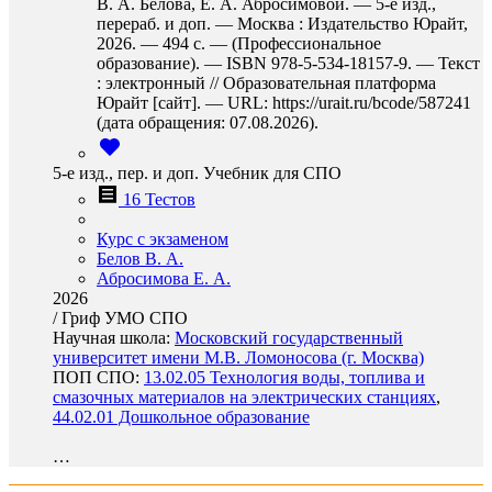
В. А. Белова, Е. А. Абросимовой. — 5-е изд.,
перераб. и доп. — Москва : Издательство Юрайт,
2026. — 494 с. — (Профессиональное
образование). — ISBN 978-5-534-18157-9. — Текст
: электронный // Образовательная платформа
Юрайт [сайт]. — URL: https://urait.ru/bcode/587241
(дата обращения: 07.08.2026).
5-е изд., пер. и доп. Учебник для СПО
16 Тестов
Курс с экзаменом
Белов В. А.
Абросимова Е. А.
2026
/
Гриф УМО СПО
Научная школа:
Московский государственный
университет имени М.В. Ломоносова (г. Москва)
ПОП СПО:
13.02.05 Технология воды, топлива и
смазочных материалов на электрических станциях
,
44.02.01 Дошкольное образование
…