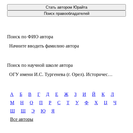
Стать автором Юрайта
Поиск правообладателей
Поиск по ФИО автора
Начните вводить фамилию автора
Поиск по научной школе автора
ОГУ имени И.С. Тургенева (г. Орел). Исторический факультет. Кафедра истории России
А
Б
В
Г
Д
Е
Ж
З
И
Й
К
Л
М
Н
О
П
Р
С
Т
У
Ф
Х
Ц
Ч
Ш
Щ
Э
Ю
Я
Все авторы