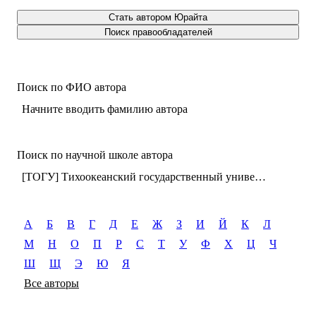
Стать автором Юрайта
Поиск правообладателей
Поиск по ФИО автора
Начните вводить фамилию автора
Поиск по научной школе автора
[ТОГУ] Тихоокеанский государственный университет (г. Хабаровск)
А
Б
В
Г
Д
Е
Ж
З
И
Й
К
Л
М
Н
О
П
Р
С
Т
У
Ф
Х
Ц
Ч
Ш
Щ
Э
Ю
Я
Все авторы