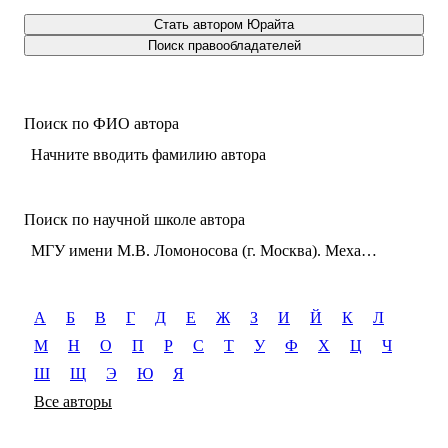
Стать автором Юрайта
Поиск правообладателей
Поиск по ФИО автора
Начните вводить фамилию автора
Поиск по научной школе автора
МГУ имени М.В. Ломоносова (г. Москва). Механико-математический факультет. Отделение математики. Кафедра математической статистики и случайных процессов
А
Б
В
Г
Д
Е
Ж
З
И
Й
К
Л
М
Н
О
П
Р
С
Т
У
Ф
Х
Ц
Ч
Ш
Щ
Э
Ю
Я
Все авторы