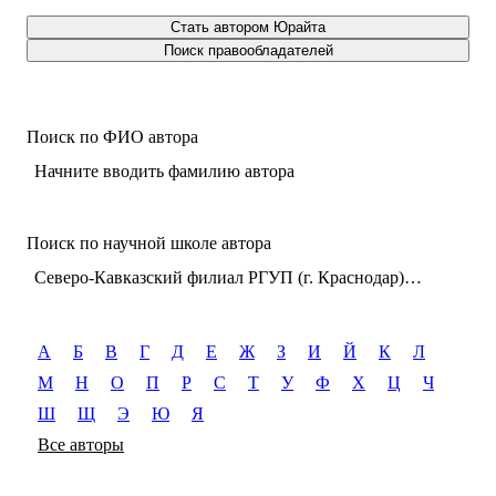
Стать автором Юрайта
Поиск правообладателей
Поиск по ФИО автора
Начните вводить фамилию автора
Поиск по научной школе автора
Северо-Кавказский филиал РГУП (г. Краснодар). Кафедра гражданского права
А
Б
В
Г
Д
Е
Ж
З
И
Й
К
Л
М
Н
О
П
Р
С
Т
У
Ф
Х
Ц
Ч
Ш
Щ
Э
Ю
Я
Все авторы