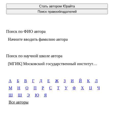
Стать автором Юрайта
Поиск правообладателей
Поиск по ФИО автора
Начните вводить фамилию автора
Поиск по научной школе автора
[МГИК] Московский государственный институт культуры (г. Химки)
А
Б
В
Г
Д
Е
Ж
З
И
Й
К
Л
М
Н
О
П
Р
С
Т
У
Ф
Х
Ц
Ч
Ш
Щ
Э
Ю
Я
Все авторы