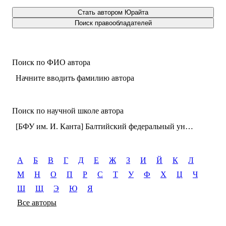
Стать автором Юрайта
Поиск правообладателей
Поиск по ФИО автора
Начните вводить фамилию автора
Поиск по научной школе автора
[БФУ им. И. Канта] Балтийский федеральный университет имени Иммануила Канта (г. Калининград)
А
Б
В
Г
Д
Е
Ж
З
И
Й
К
Л
М
Н
О
П
Р
С
Т
У
Ф
Х
Ц
Ч
Ш
Щ
Э
Ю
Я
Все авторы