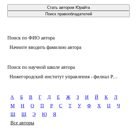
Стать автором Юрайта
Поиск правообладателей
Поиск по ФИО автора
Начните вводить фамилию автора
Поиск по научной школе автора
Нижегородский институт управления - филиал РАНХиГС (г. Нижний Новгород). Юридический факультет. Кафедра гражданского права и международного права
А
Б
В
Г
Д
Е
Ж
З
И
Й
К
Л
М
Н
О
П
Р
С
Т
У
Ф
Х
Ц
Ч
Ш
Щ
Э
Ю
Я
Все авторы